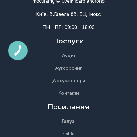
moc.liamg%40veik.icarp.anoroho
Київ, В.Гавела 8В, БЦ Інокс
ПН - ПТ: 09:00 - 18:00
Послуги
Аудит
Аутсорсинг
Документація
Контакти
Посилання
Галузі
ЧаПи