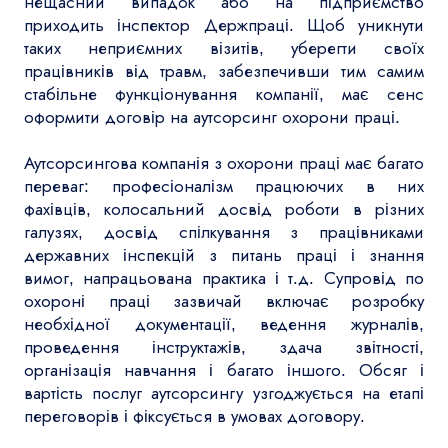
нещасний випадок або на підприємство
приходить інспектор Держпраці. Щоб уникнути
таких неприємних візитів, уберегти своїх
працівників від травм, забезпечивши тим самим
стабільне функціонування компанії, має сенс
оформити договір на аутсорсинг охорони праці.
Аутсорсингова компанія з охорони праці має багато
переваг: професіоналізм працюючих в них
фахівців, колосальний досвід роботи в різних
галузях, досвід спілкування з працівниками
державних інспекцій з питань праці і знання
вимог, напрацьована практика і т.д. Супровід по
охороні праці зазвичай включає розробку
необхідної документації, ведення журналів,
проведення інструктажів, здача звітності,
організація навчання і багато іншого. Обсяг і
вартість послуг аутсорсингу узгоджується на етапі
переговорів і фіксується в умовах договору.