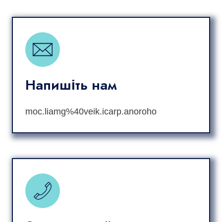
Напишіть нам
moc.liamg%40veik.icarp.anoroho