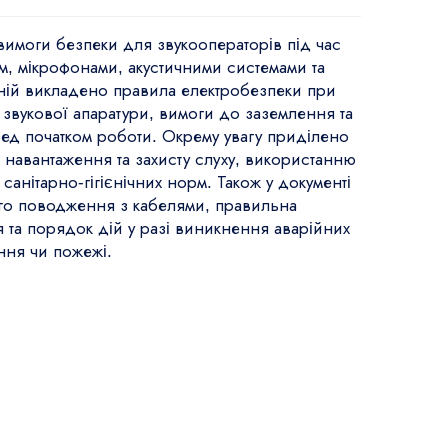
 вимоги безпеки для звукооператорів під час
, мікрофонами, акустичними системами та
 ній викладено правила електробезпеки при
ї звукової апаратури, вимоги до заземлення та
ед початком роботи. Окрему увагу приділено
навантаження та захисту слуху, використанню
анітарно-гігієнічних норм. Також у документі
го поводження з кабелями, правильна
я та порядок дій у разі виникнення аварійних
ння чи пожежі.