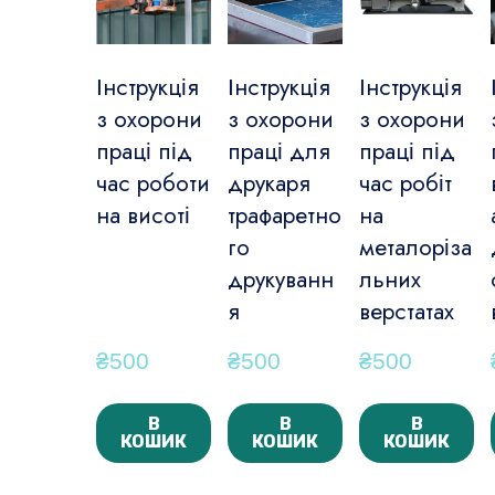
Інструкція
Інструкція
Інструкція
з охорони
з охорони
з охорони
праці під
праці для
праці під
час роботи
друкаря
час робіт
на висоті
трафаретно
на
го
металоріза
друкуванн
льних
я
верстатах
₴500
₴500
₴500
В
В
В
КОШИК
КОШИК
КОШИК