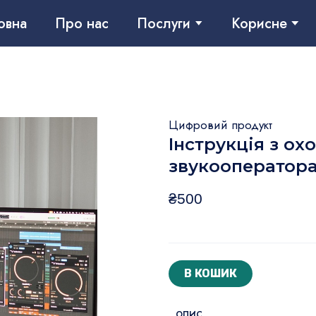
овна
Про нас
Послуги
Корисне
Цифровий продукт
Інструкція з ох
звукооператор
₴500
В КОШИК
ОПИС