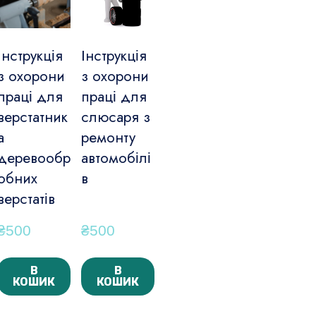
Інструкція
Інструкція
з охорони
з охорони
праці для
праці для
верстатник
слюсаря з
а
ремонту
деревообр
автомобілі
обних
в
верстатів
₴500
₴500
В
В
КОШИК
КОШИК