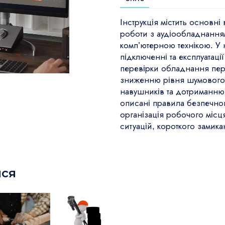
Інструкція містить основні
роботи з аудіообладнанням
комп’ютерною технікою. У
підключенні та експлуатаці
перевірки обладнання пер
зниженню рівня шумового 
навушників та дотриманню с
описані правила безпечно
організація робочого місц
ситуацій, короткого замика
ися